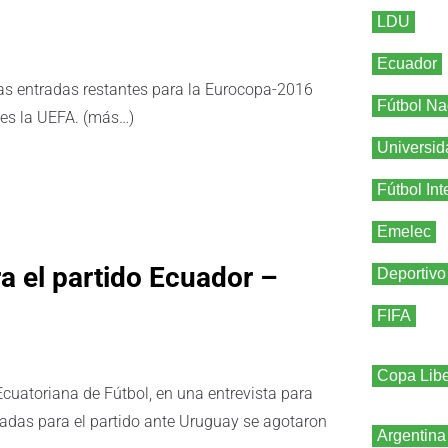
LDU
Ecuador
las entradas restantes para la Eurocopa-2016
Fútbol Na
eves la UEFA. (más…)
Universid
Fútbol Int
Emelec
a el partido Ecuador –
Deportivo
FIFA
Copa Libe
Ecuatoriana de Fútbol, en una entrevista para
radas para el partido ante Uruguay se agotaron
Argentina