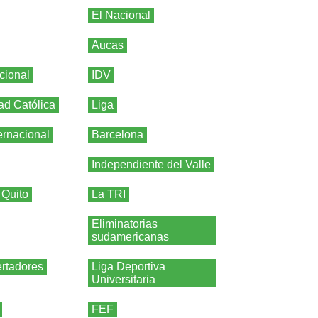
El Nacional
Aucas
cional
IDV
ad Católica
Liga
ernacional
Barcelona
Independiente del Valle
 Quito
La TRI
Eliminatorias
sudamericanas
rtadores
Liga Deportiva
Universitaria
FEF