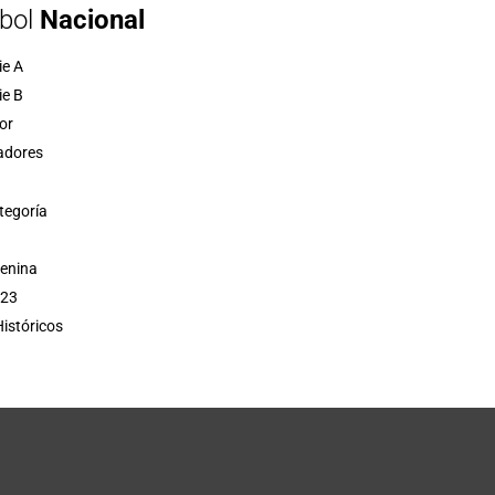
bol
Nacional
ie A
ie B
or
adores
tegoría
menina
 23
istóricos