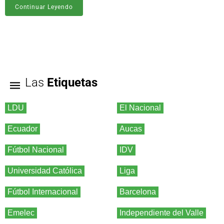
Continuar Leyendo
Las
Etiquetas
LDU
El Nacional
Ecuador
Aucas
Fútbol Nacional
IDV
Universidad Católica
Liga
Fútbol Internacional
Barcelona
Emelec
Independiente del Valle