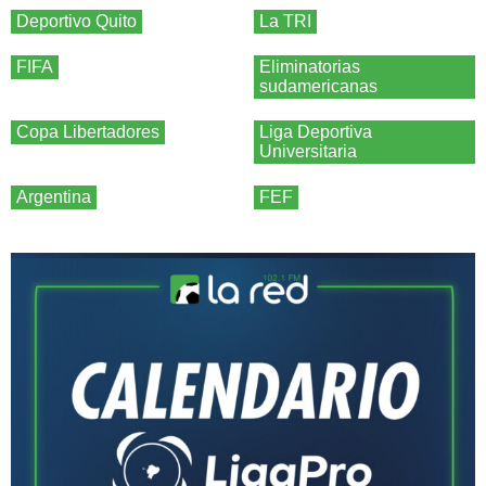
Deportivo Quito
La TRI
FIFA
Eliminatorias
sudamericanas
Copa Libertadores
Liga Deportiva
Universitaria
Argentina
FEF