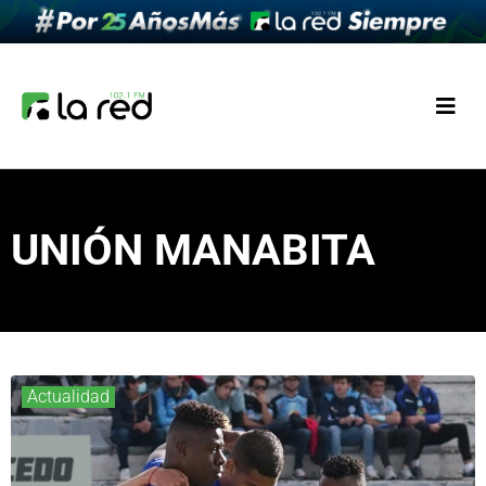
UNIÓN MANABITA
Actualidad