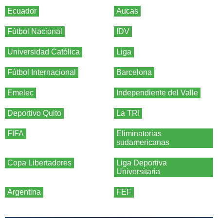
Ecuador
Aucas
Fútbol Nacional
IDV
Universidad Católica
Liga
Fútbol Internacional
Barcelona
Emelec
Independiente del Valle
Deportivo Quito
La TRI
FIFA
Eliminatorias
sudamericanas
Copa Libertadores
Liga Deportiva
Universitaria
Argentina
FEF