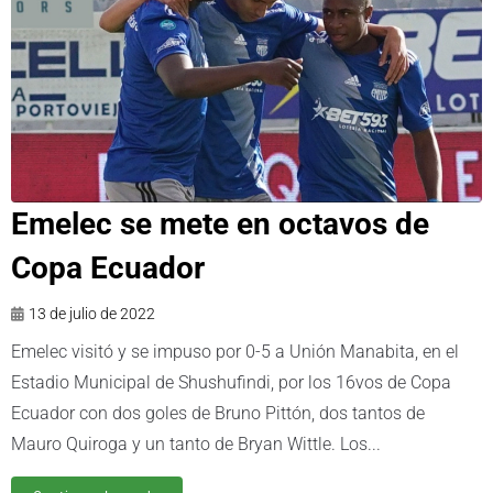
Emelec se mete en octavos de
Copa Ecuador
13 de julio de 2022
Emelec visitó y se impuso por 0-5 a Unión Manabita, en el
Estadio Municipal de Shushufindi, por los 16vos de Copa
Ecuador con dos goles de Bruno Pittón, dos tantos de
Mauro Quiroga y un tanto de Bryan Wittle. Los...