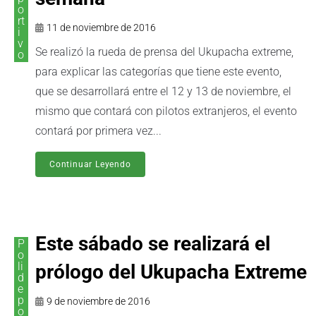
o
rt
11 de noviembre de 2016
i
v
Se realizó la rueda de prensa del Ukupacha extreme,
o
para explicar las categorías que tiene este evento,
que se desarrollará entre el 12 y 13 de noviembre, el
mismo que contará con pilotos extranjeros, el evento
contará por primera vez...
Continuar Leyendo
Este sábado se realizará el
P
o
li
prólogo del Ukupacha Extreme
d
e
p
9 de noviembre de 2016
o