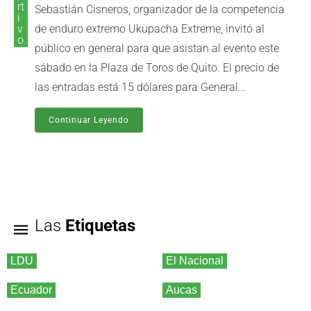
rt
Sebastián Cisneros, organizador de la competencia
i
v
de enduro extremo Ukupacha Extreme, invitó al
o
público en general para que asistan al evento este
sábado en la Plaza de Toros de Quito. El precio de
las entradas está 15 dólares para General...
Continuar Leyendo
Las
Etiquetas
LDU
El Nacional
Ecuador
Aucas