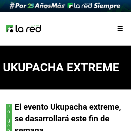
UKUPACHA EXTREME
El evento Ukupacha extreme,
P
o
li
se dasarrollará este fin de
d
e
semana
p