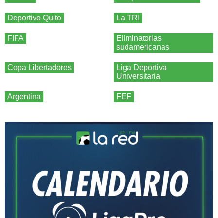
Deportivo Quito
La TRI
FIFA
Eliminatorias
sudamericanas
Copa Libertadores
Liga Deportiva
Universitaria
Argentina
FEF