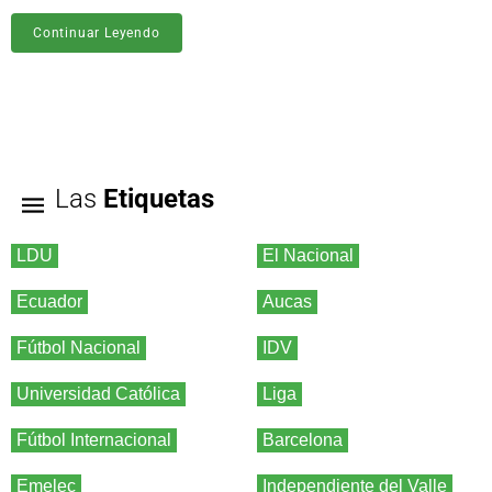
Continuar Leyendo
Las
Etiquetas
LDU
El Nacional
Ecuador
Aucas
Fútbol Nacional
IDV
Universidad Católica
Liga
Fútbol Internacional
Barcelona
Emelec
Independiente del Valle