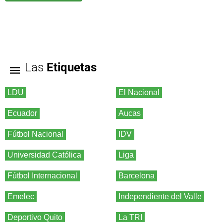
Las
Etiquetas
LDU
El Nacional
Ecuador
Aucas
Fútbol Nacional
IDV
Universidad Católica
Liga
Fútbol Internacional
Barcelona
Emelec
Independiente del Valle
Deportivo Quito
La TRI