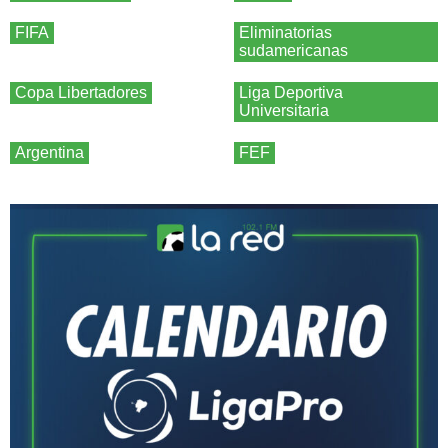
FIFA
Eliminatorias
sudamericanas
Copa Libertadores
Liga Deportiva
Universitaria
Argentina
FEF