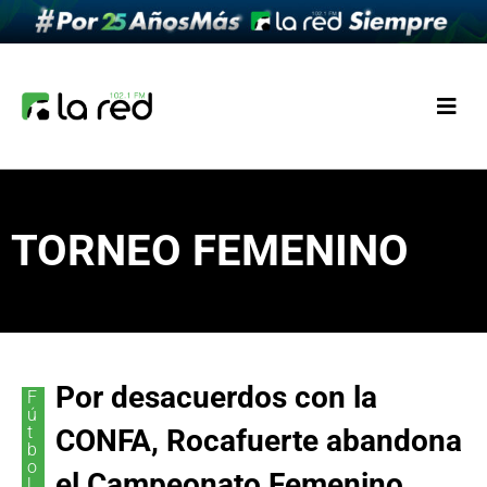
TORNEO FEMENINO
Por desacuerdos con la
F
ú
t
CONFA, Rocafuerte abandona
b
o
el Campeonato Femenino
l