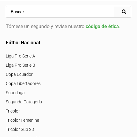
Tómese un segundo y revise nuestro
código de ética
.
Fútbol Nacional
Liga Pro Serie A
Liga Pro Serie B
Copa Ecuador
Copa Libertadores
SuperLiga
Segunda Categoría
Tricolor
Tricolor Femenina
Tricolor Sub 23