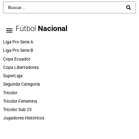
Fútbol
Nacional
Liga Pro Serie A
Liga Pro Serie B
Copa Ecuador
Copa Libertadores
SuperLiga
Segunda Categoría
Tricolor
Tricolor Femenina
Tricolor Sub 23
Jugadores Históricos