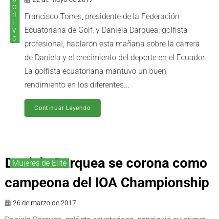
o
rt
Francisco Torres, presidente de la Federación
i
v
Ecuatoriana de Golf, y Daniela Darquea, golfista
o
profesional, hablaron esta mañana sobre la carrera
de Daniela y el crecimiento del deporte en el Ecuador.
La golfista ecuatoriana mantuvo un buen
rendimiento en los diferentes...
Continuar Leyendo
Daniela Darquea se corona como
Mujeres de Élite
campeona del IOA Championship
26 de marzo de 2017