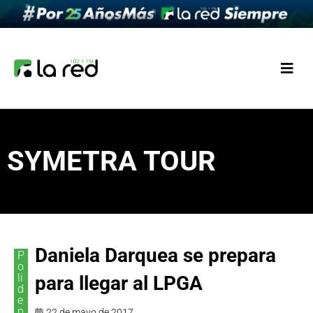
SYMETRA TOUR
Daniela Darquea se prepara
P
o
li
para llegar al LPGA
d
e
p
22 de mayo de 2017