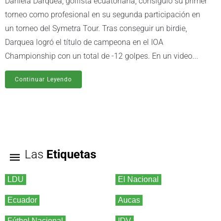
Daniela Darquea, golfista ecuatoriana, consiguió su primer
torneo como profesional en su segunda participación en
un torneo del Symetra Tour. Tras conseguir un birdie,
Darquea logró el título de campeona en el IOA
Championship con un total de -12 golpes. En un video...
Continuar Leyendo
Las
Etiquetas
LDU
El Nacional
Ecuador
Aucas
Fútbol Nacional
IDV