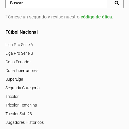
Tómese un segundo y revise nuestro
código de ética
.
Fútbol Nacional
Liga Pro Serie A
Liga Pro Serie B
Copa Ecuador
Copa Libertadores
SuperLiga
Segunda Categoría
Tricolor
Tricolor Femenina
Tricolor Sub 23
Jugadores Históricos