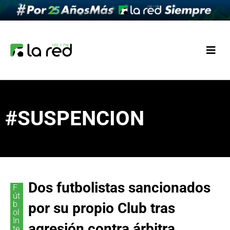
#SUSPENCION
Dos futbolistas sancionados
F
út
b
por su propio Club tras
ol
In
agresión contra árbitra
te