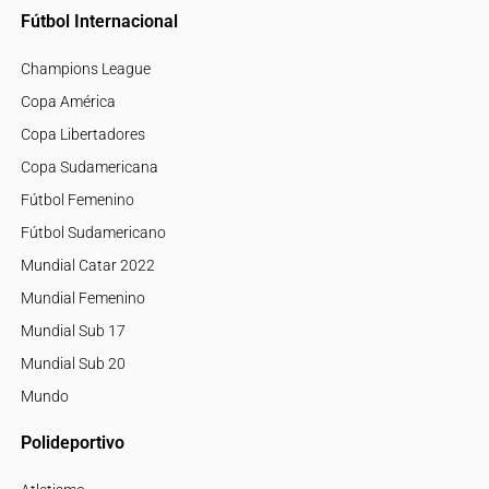
Fútbol Internacional
Champions League
Copa América
Copa Libertadores
Copa Sudamericana
Fútbol Femenino
Fútbol Sudamericano
Mundial Catar 2022
Mundial Femenino
Mundial Sub 17
Mundial Sub 20
Mundo
Polideportivo