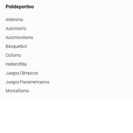
Polideportivo
Atletismo
Automotriz
Automovilismo
Básquetbol
Ciclismo
Halterofillia
Juegos Olímpicos
Juegos Panamericanos
Montañismo
Motor
Mujeres de Élite
Tenis
+Disciplinas