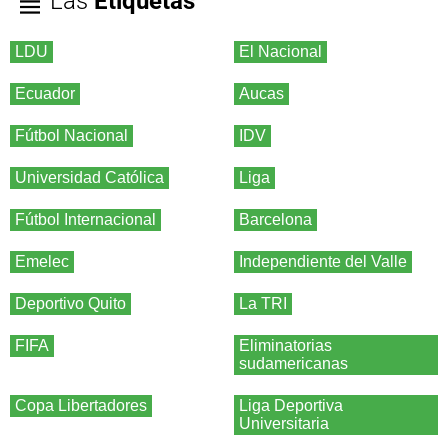
Las
Etiquetas
LDU
El Nacional
Ecuador
Aucas
Fútbol Nacional
IDV
Universidad Católica
Liga
Fútbol Internacional
Barcelona
Emelec
Independiente del Valle
Deportivo Quito
La TRI
FIFA
Eliminatorias
sudamericanas
Copa Libertadores
Liga Deportiva
Universitaria