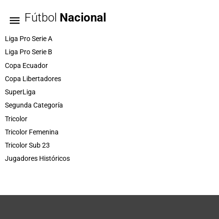
Fútbol
Nacional
Liga Pro Serie A
Liga Pro Serie B
Copa Ecuador
Copa Libertadores
SuperLiga
Segunda Categoría
Tricolor
Tricolor Femenina
Tricolor Sub 23
Jugadores Históricos