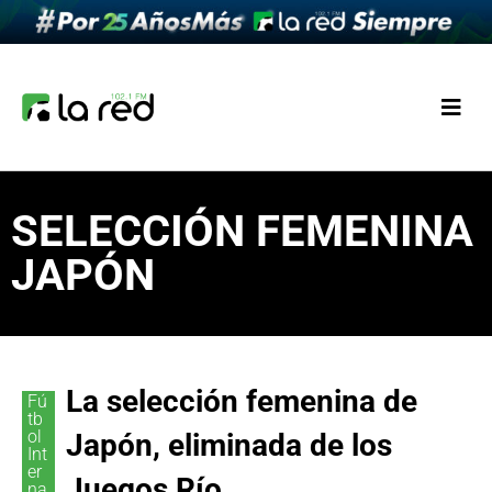
SELECCIÓN FEMENINA
JAPÓN
La selección femenina de
Fú
tb
ol
Japón, eliminada de los
Int
er
Juegos Río
na