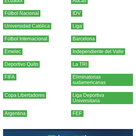
Ecuador
Aucas
Fútbol Nacional
IDV
Universidad Católica
Liga
Fútbol Internacional
Barcelona
Emelec
Independiente del Valle
Deportivo Quito
La TRI
FIFA
Eliminatorias
sudamericanas
Copa Libertadores
Liga Deportiva
Universitaria
Argentina
FEF