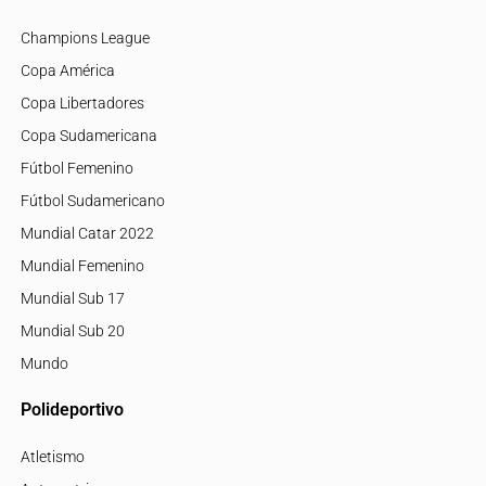
Champions League
Copa América
Copa Libertadores
Copa Sudamericana
Fútbol Femenino
Fútbol Sudamericano
Mundial Catar 2022
Mundial Femenino
Mundial Sub 17
Mundial Sub 20
Mundo
Polideportivo
Atletismo