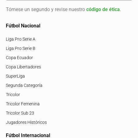
Tómese un segundo y revise nuestro
código de ética
.
Fútbol Nacional
Liga Pro Serie A
Liga Pro Serie B
Copa Ecuador
Copa Libertadores
SuperLiga
Segunda Categoría
Tricolor
Tricolor Femenina
Tricolor Sub 23
Jugadores Históricos
Fútbol Internacional