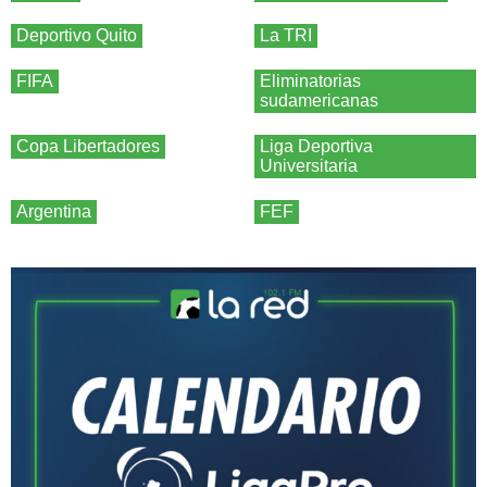
Deportivo Quito
La TRI
FIFA
Eliminatorias
sudamericanas
Copa Libertadores
Liga Deportiva
Universitaria
Argentina
FEF