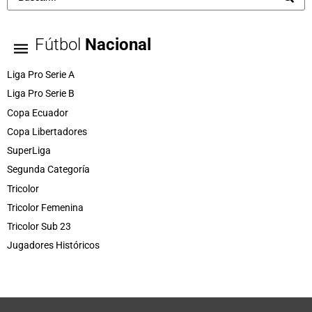
Fútbol
Nacional
Liga Pro Serie A
Liga Pro Serie B
Copa Ecuador
Copa Libertadores
SuperLiga
Segunda Categoría
Tricolor
Tricolor Femenina
Tricolor Sub 23
Jugadores Históricos