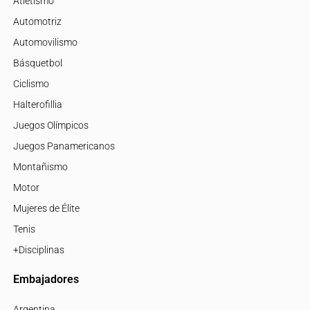
Atletismo
Automotriz
Automovilismo
Básquetbol
Ciclismo
Halterofillia
Juegos Olímpicos
Juegos Panamericanos
Montañismo
Motor
Mujeres de Élite
Tenis
+Disciplinas
Embajadores
Argentina