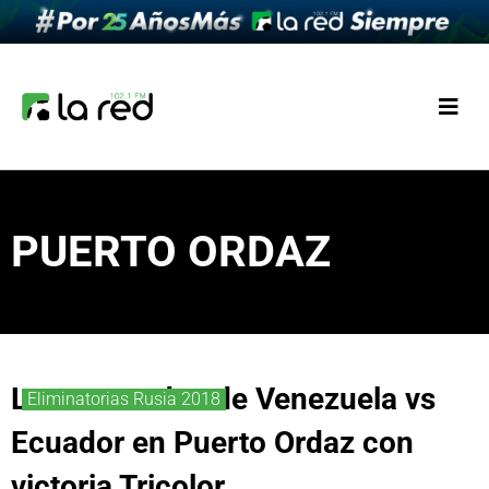
PUERTO ORDAZ
Los recuerdos de Venezuela vs
Eliminatorias Rusia 2018
Ecuador en Puerto Ordaz con
victoria Tricolor