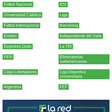
Fútbol Nacional
IDV
Universidad Católica
Liga
Fútbol Internacional
Barcelona
Emelec
Independiente del Valle
Deportivo Quito
La TRI
FIFA
Eliminatorias
sudamericanas
Copa Libertadores
Liga Deportiva
Universitaria
Argentina
FEF