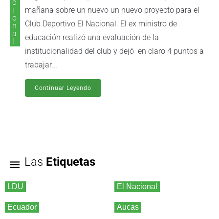
c
i
mañana sobre un nuevo un nuevo proyecto para el
o
Club Deportivo El Nacional. El ex ministro de
n
a
educación realizó una evaluación de la
l
institucionalidad del club y dejó en claro 4 puntos a
trabajar...
Continuar Leyendo
Las
Etiquetas
LDU
El Nacional
Ecuador
Aucas