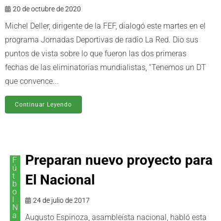
20 de octubre de 2020
Michel Deller, dirigente de la FEF, dialogó este martes en el
programa Jornadas Deportivas de radio La Red. Dio sus
puntos de vista sobre lo que fueron las dos primeras
fechas de las eliminatorias mundialistas, “Tenemos un DT
que convence...
Continuar Leyendo
Preparan nuevo proyecto para
F
ú
t
El Nacional
b
o
l
24 de julio de 2017
N
a
Augusto Espinoza, asambleísta nacional, habló esta