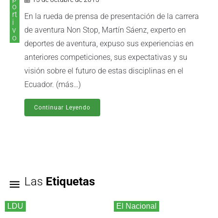
o
rt
En la rueda de prensa de presentación de la carrera
i
v
de aventura Non Stop, Martín Sáenz, experto en
o
deportes de aventura, expuso sus experiencias en
anteriores competiciones, sus expectativas y su
visión sobre el futuro de estas disciplinas en el
Ecuador. (más…)
Continuar Leyendo
Las
Etiquetas
LDU
El Nacional