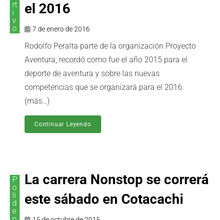
rt
el 2016
i
v
o
7 de enero de 2016
Rodolfo Peralta parte de la organización Proyecto
Aventura, recordó como fue el año 2015 para el
deporte de aventura y sobre las nuevas
competencias que se organizará para el 2016.
(más…)
Continuar Leyendo
La carrera Nonstop se correrá
P
o
li
este sábado en Cotacachi
d
e
p
15 de octubre de 2015