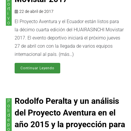
o
rt
22 de abril de 2017
i
v
El Proyecto Aventura y el Ecuador están listos para
o
la décimo cuarta edición del HUAIRASINCHI Movistar
2017. El evento deportivo iniciará el próximo jueves
27 de abril con con la llegada de varios equipos
internacional al país. (más…)
Continuar Leyendo
Rodolfo Peralta y un análisis
P
o
li
del Proyecto Aventura en el
d
e
año 2015 y la proyección para
p
o