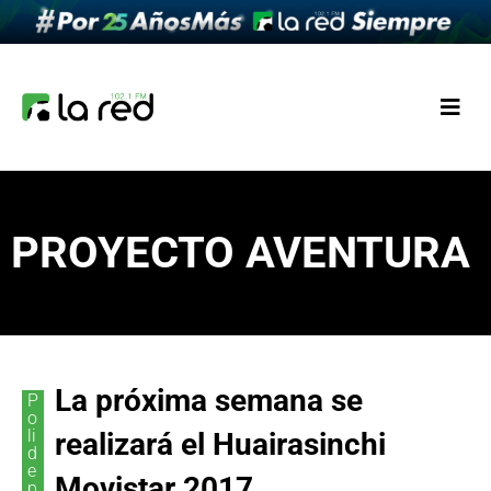
PROYECTO AVENTURA
La próxima semana se
P
o
li
realizará el Huairasinchi
d
e
Movistar 2017
p