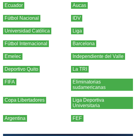
Ecuador
Aucas
Fútbol Nacional
IDV
Universidad Católica
Liga
Fútbol Internacional
Barcelona
Emelec
Independiente del Valle
Deportivo Quito
La TRI
FIFA
Eliminatorias
sudamericanas
Copa Libertadores
Liga Deportiva
Universitaria
Argentina
FEF