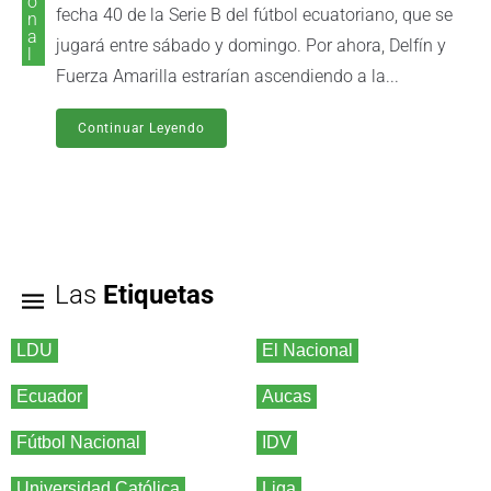
o
fecha 40 de la Serie B del fútbol ecuatoriano, que se
n
a
jugará entre sábado y domingo. Por ahora, Delfín y
l
Fuerza Amarilla estrarían ascendiendo a la...
Continuar Leyendo
Las
Etiquetas
LDU
El Nacional
Ecuador
Aucas
Fútbol Nacional
IDV
Universidad Católica
Liga