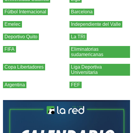
Fútbol Internacional
Barcelona
Emelec
Independiente del Valle
Deportivo Quito
La TRI
FIFA
Eliminatorias
sudamericanas
Copa Libertadores
Liga Deportiva
Universitaria
Argentina
FEF