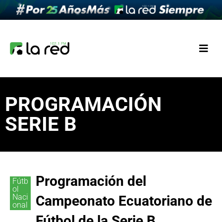
PROGRAMACIÓN
SERIE B
Programación del
Fútb
ol
Naci
Campeonato Ecuatoriano de
onal
Fútbol de la Serie B