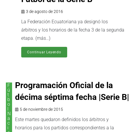
3 de agosto de 2016
La Federación Ecuatoriana ya designó los
árbitros y los horarios de la fecha 3 de la segunda
etapa. (más…)
Continuar Leyendo
Programación Oficial de la
F
ú
t
décima séptima fecha |Serie B|
b
o
l
5 de noviembre de 2015
N
a
Este martes quedaron definidos los árbitros y
c
i
horarios para los partidos correspondientes a la