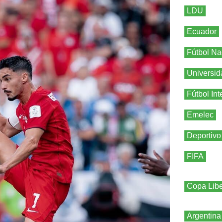
LDU
Ecuador
Fútbol Na
Universid
Fútbol Int
Emelec
Deportivo
FIFA
Copa Libe
Argentina