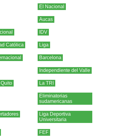
El Nacional
Aucas
cional
IDV
ad Católica
Liga
ernacional
Barcelona
Independiente del Valle
 Quito
La TRI
Eliminatorias
sudamericanas
rtadores
Liga Deportiva
Universitaria
FEF