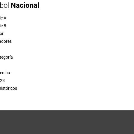
bol
Nacional
ie A
ie B
or
adores
tegoría
menina
 23
istóricos