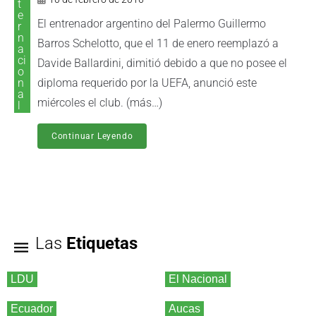
t
e
El entrenador argentino del Palermo Guillermo
r
n
Barros Schelotto, que el 11 de enero reemplazó a
a
ci
Davide Ballardini, dimitió debido a que no posee el
o
n
diploma requerido por la UEFA, anunció este
a
miércoles el club. (más…)
l
Continuar Leyendo
Las
Etiquetas
LDU
El Nacional
Ecuador
Aucas