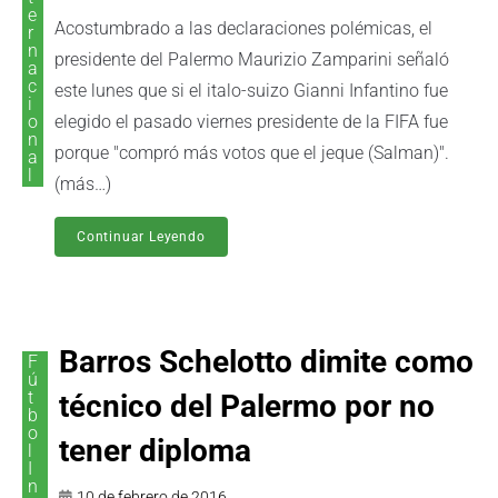
e
Acostumbrado a las declaraciones polémicas, el
r
n
presidente del Palermo Maurizio Zamparini señaló
a
c
este lunes que si el italo-suizo Gianni Infantino fue
i
o
elegido el pasado viernes presidente de la FIFA fue
n
porque "compró más votos que el jeque (Salman)".
a
l
(más…)
Continuar Leyendo
Barros Schelotto dimite como
F
ú
t
técnico del Palermo por no
b
o
tener diploma
l
I
n
10 de febrero de 2016