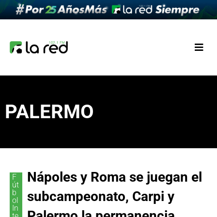
PALERMO
Nápoles y Roma se juegan el
F
út
b
subcampeonato, Carpi y
ol
In
Palermo la permanencia
te