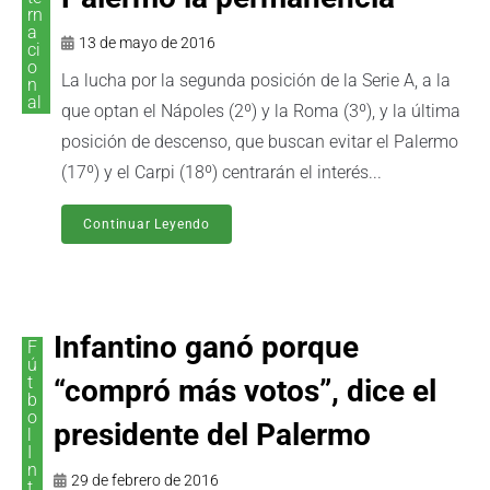
rn
a
13 de mayo de 2016
ci
o
La lucha por la segunda posición de la Serie A, a la
n
al
que optan el Nápoles (2º) y la Roma (3º), y la última
posición de descenso, que buscan evitar el Palermo
(17º) y el Carpi (18º) centrarán el interés...
Continuar Leyendo
Infantino ganó porque
F
ú
t
“compró más votos”, dice el
b
o
presidente del Palermo
l
I
n
29 de febrero de 2016
t