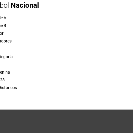
bol
Nacional
ie A
ie B
or
adores
tegoría
menina
 23
istóricos