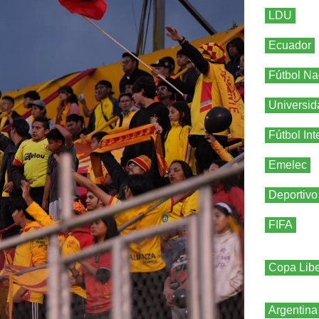
LDU
Ecuador
Fútbol Na
Universid
Fútbol Int
Emelec
Deportivo
FIFA
Copa Libe
Argentina