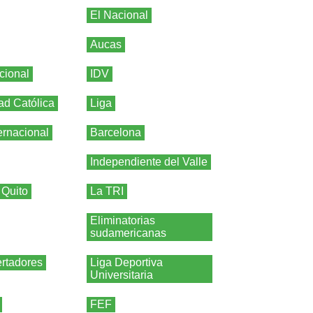
El Nacional
Aucas
cional
IDV
ad Católica
Liga
ernacional
Barcelona
Independiente del Valle
 Quito
La TRI
Eliminatorias
sudamericanas
rtadores
Liga Deportiva
Universitaria
FEF