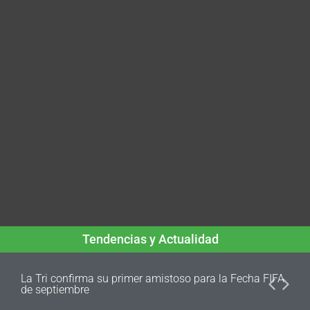
Tendencias y Actualidad
La Tri confirma su primer amistoso para la Fecha FIFA
de septiembre