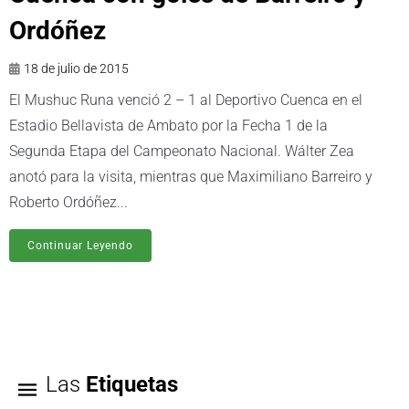
Ordóñez
18 de julio de 2015
El Mushuc Runa venció 2 – 1 al Deportivo Cuenca en el
Estadio Bellavista de Ambato por la Fecha 1 de la
Segunda Etapa del Campeonato Nacional. Wálter Zea
anotó para la visita, mientras que Maximiliano Barreiro y
Roberto Ordóñez...
Continuar Leyendo
Las
Etiquetas