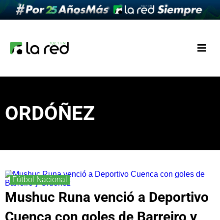
ORDÓÑEZ
Fútbol Nacional
Mushuc Runa venció a Deportivo
Cuenca con goles de Barreiro y