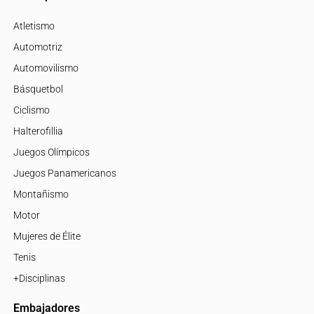
Atletismo
Automotriz
Automovilismo
Básquetbol
Ciclismo
Halterofillia
Juegos Olímpicos
Juegos Panamericanos
Montañismo
Motor
Mujeres de Élite
Tenis
+Disciplinas
Embajadores