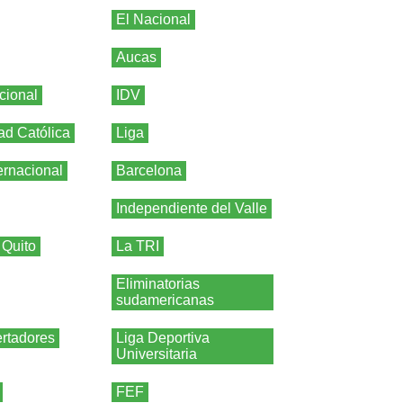
El Nacional
Aucas
cional
IDV
ad Católica
Liga
ernacional
Barcelona
Independiente del Valle
 Quito
La TRI
Eliminatorias
sudamericanas
rtadores
Liga Deportiva
Universitaria
FEF