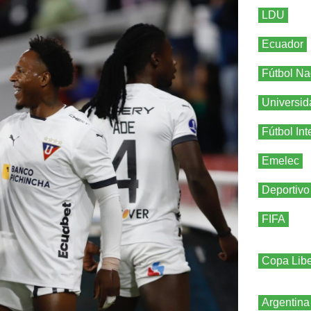
LDU
Ecuador
Fútbol Na
Universid
Fútbol Int
Emelec
Deportivo
FIFA
Copa Libe
Argentina