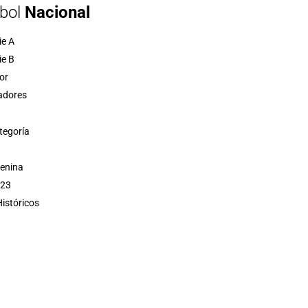
bol
Nacional
ie A
ie B
or
adores
tegoría
menina
 23
istóricos