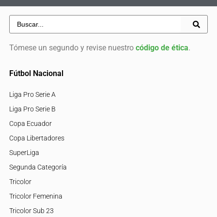
Tómese un segundo y revise nuestro
código de ética
.
Fútbol Nacional
Liga Pro Serie A
Liga Pro Serie B
Copa Ecuador
Copa Libertadores
SuperLiga
Segunda Categoría
Tricolor
Tricolor Femenina
Tricolor Sub 23