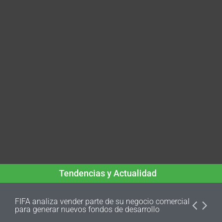
Tendencias y Actualidad
FIFA analiza vender parte de su negocio comercial
para generar nuevos fondos de desarrollo