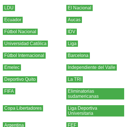
LDU
El Nacional
Ecuador
Aucas
Fútbol Nacional
IDV
Universidad Católica
Liga
Fútbol Internacional
Barcelona
Emelec
Independiente del Valle
Deportivo Quito
La TRI
FIFA
Eliminatorias
sudamericanas
Copa Libertadores
Liga Deportiva
Universitaria
Argentina
FEF