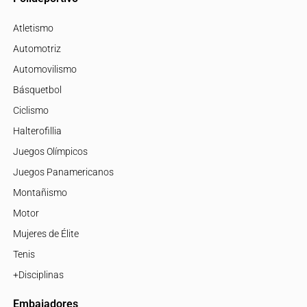
Atletismo
Automotriz
Automovilismo
Básquetbol
Ciclismo
Halterofillia
Juegos Olímpicos
Juegos Panamericanos
Montañismo
Motor
Mujeres de Élite
Tenis
+Disciplinas
Embajadores