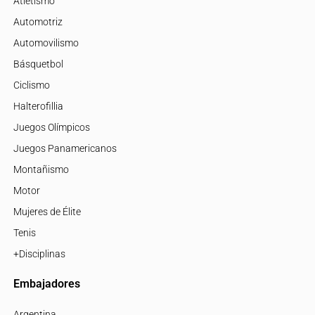
Atletismo
Automotriz
Automovilismo
Básquetbol
Ciclismo
Halterofillia
Juegos Olímpicos
Juegos Panamericanos
Montañismo
Motor
Mujeres de Élite
Tenis
+Disciplinas
Embajadores
Argentina