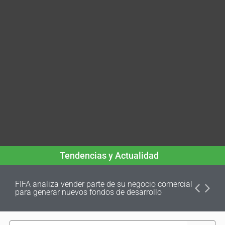
Tendencias y Actualidad
FIFA analiza vender parte de su negocio comercial
para generar nuevos fondos de desarrollo