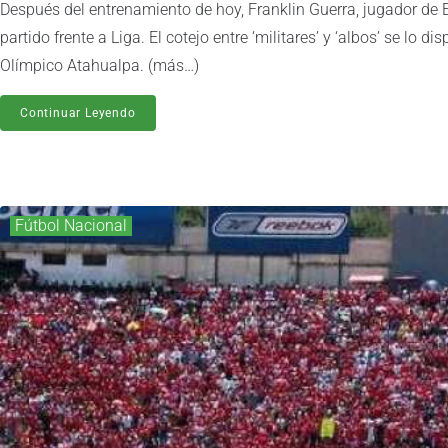
Después del entrenamiento de hoy, Franklin Guerra, jugador de E
partido frente a Liga. El cotejo entre ‘militares’ y ‘albos’ se lo 
Olímpico Atahualpa. (más…)
Continuar Leyendo
Fútbol Nacional