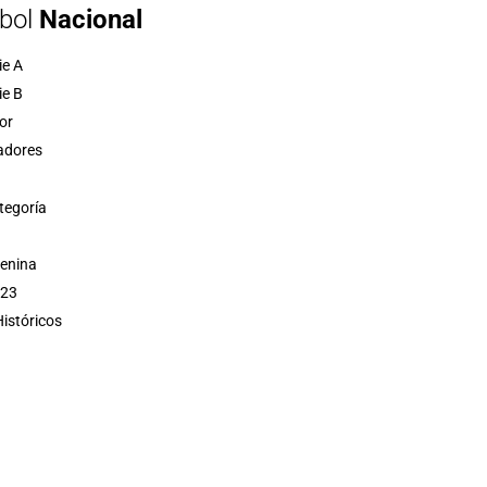
bol
Nacional
ie A
ie B
or
adores
tegoría
menina
 23
istóricos