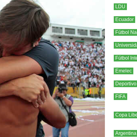
LDU
Ecuador
Fútbol Na
Universid
Fútbol Int
Emelec
Deportivo
FIFA
Copa Libe
Argentina