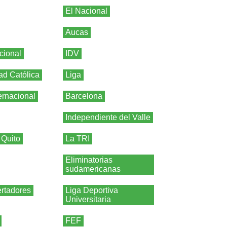
El Nacional
Aucas
cional
IDV
ad Católica
Liga
ernacional
Barcelona
Independiente del Valle
 Quito
La TRI
Eliminatorias
sudamericanas
rtadores
Liga Deportiva
Universitaria
FEF