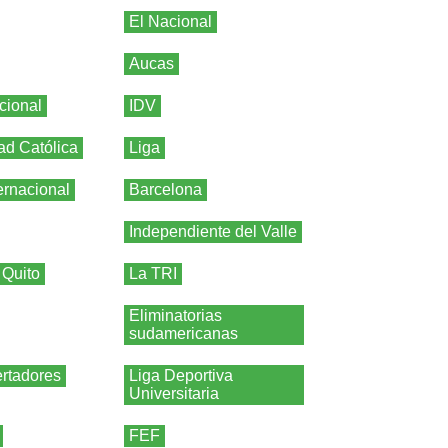
El Nacional
Aucas
cional
IDV
ad Católica
Liga
ernacional
Barcelona
Independiente del Valle
 Quito
La TRI
Eliminatorias
sudamericanas
rtadores
Liga Deportiva
Universitaria
FEF