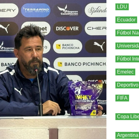
LDU
Ecuador
Fútbol Na
Universid
Fútbol Int
Emelec
Deportivo
FIFA
Copa Libe
Argentina