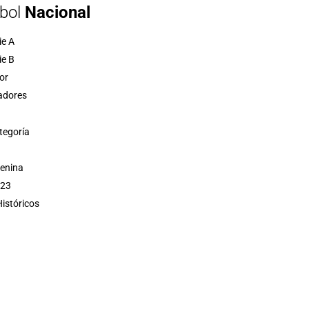
bol
Nacional
ie A
ie B
or
adores
tegoría
menina
 23
istóricos