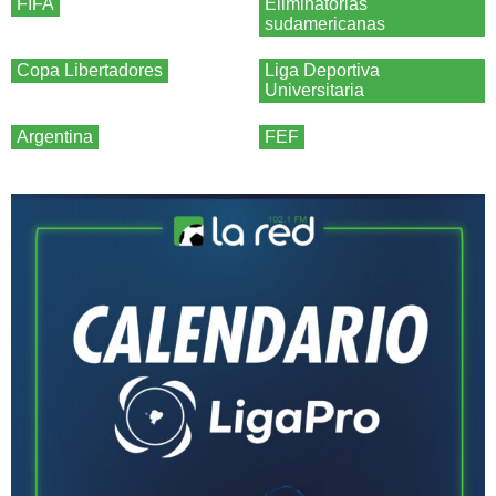
FIFA
Eliminatorias
sudamericanas
Copa Libertadores
Liga Deportiva
Universitaria
Argentina
FEF