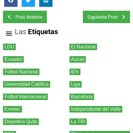
Post Anterior
Siguiente Post
Las
Etiquetas
LDU
El Nacional
Ecuador
Aucas
Fútbol Nacional
IDV
Universidad Católica
Liga
Fútbol Internacional
Barcelona
Emelec
Independiente del Valle
Deportivo Quito
La TRI