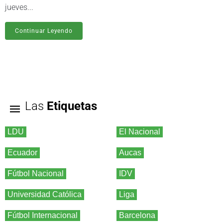
jueves...
Continuar Leyendo
Las
Etiquetas
LDU
El Nacional
Ecuador
Aucas
Fútbol Nacional
IDV
Universidad Católica
Liga
Fútbol Internacional
Barcelona