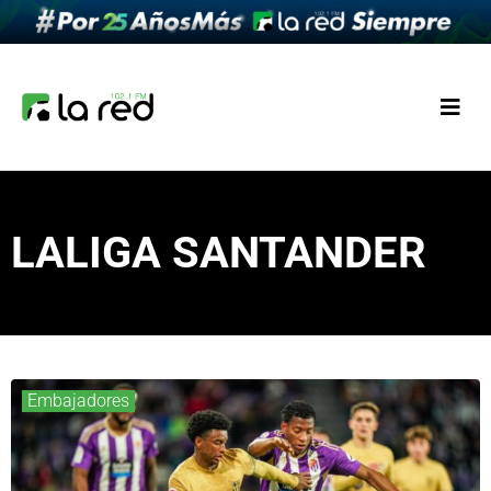
LALIGA SANTANDER
Embajadores