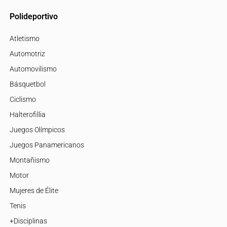
Polideportivo
Atletismo
Automotriz
Automovilismo
Básquetbol
Ciclismo
Halterofillia
Juegos Olímpicos
Juegos Panamericanos
Montañismo
Motor
Mujeres de Élite
Tenis
+Disciplinas