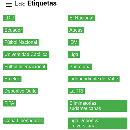
Las
Etiquetas
LDU
El Nacional
Ecuador
Aucas
Fútbol Nacional
IDV
Universidad Católica
Liga
Fútbol Internacional
Barcelona
Emelec
Independiente del Valle
Deportivo Quito
La TRI
FIFA
Eliminatorias
sudamericanas
Copa Libertadores
Liga Deportiva
Universitaria