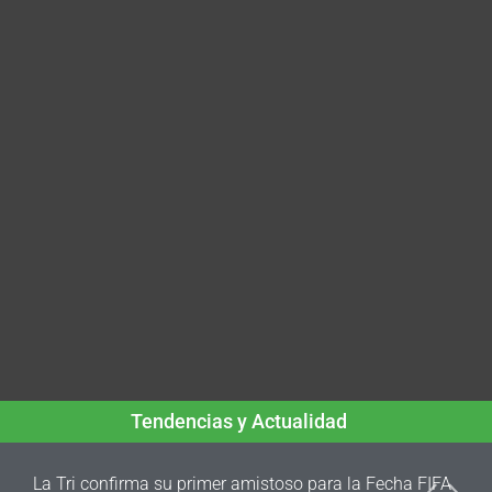
Tendencias y Actualidad
La Tri confirma su primer amistoso para la Fecha FIFA