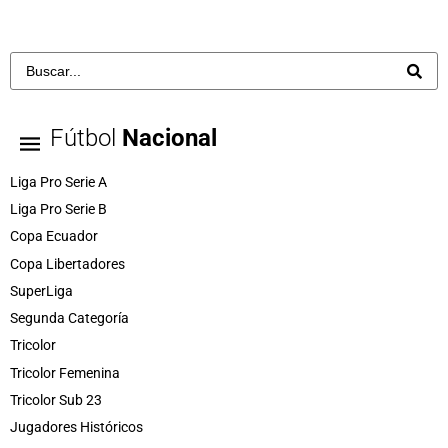
Fútbol
Nacional
Liga Pro Serie A
Liga Pro Serie B
Copa Ecuador
Copa Libertadores
SuperLiga
Segunda Categoría
Tricolor
Tricolor Femenina
Tricolor Sub 23
Jugadores Históricos