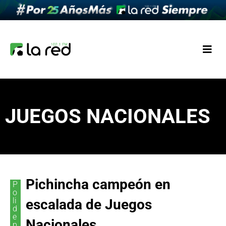
JUEGOS NACIONALES
Pichincha campeón en
P
o
li
escalada de Juegos
d
e
Nacionales
p