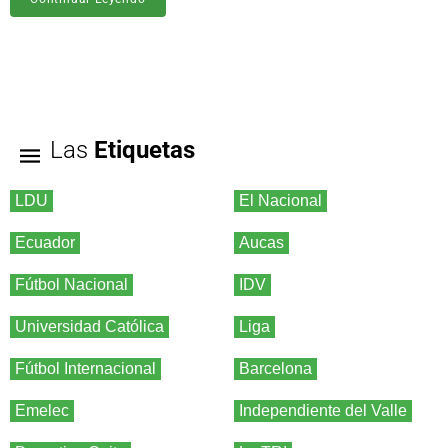
Las
Etiquetas
LDU
El Nacional
Ecuador
Aucas
Fútbol Nacional
IDV
Universidad Católica
Liga
Fútbol Internacional
Barcelona
Emelec
Independiente del Valle