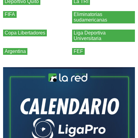
Deportivo Quito
La TRI
FIFA
Eliminatorias
sudamericanas
Copa Libertadores
Liga Deportiva
Universitaria
Argentina
FEF