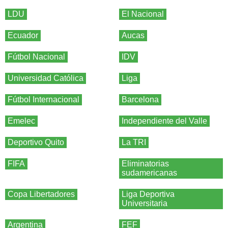
LDU
El Nacional
Ecuador
Aucas
Fútbol Nacional
IDV
Universidad Católica
Liga
Fútbol Internacional
Barcelona
Emelec
Independiente del Valle
Deportivo Quito
La TRI
FIFA
Eliminatorias
sudamericanas
Copa Libertadores
Liga Deportiva
Universitaria
Argentina
FEF