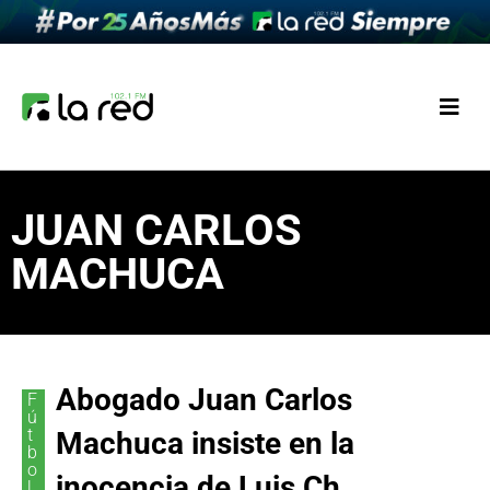
JUAN CARLOS
MACHUCA
Abogado Juan Carlos
F
ú
t
Machuca insiste en la
b
o
inocencia de Luis Ch
l