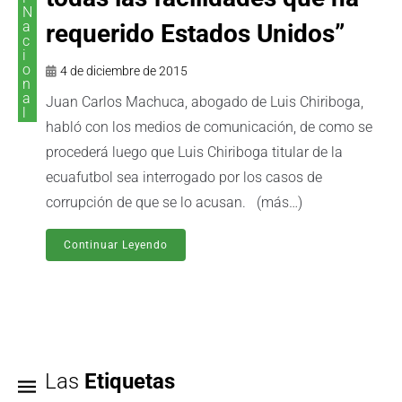
N
a
requerido Estados Unidos”
c
i
o
4 de diciembre de 2015
n
a
Juan Carlos Machuca, abogado de Luis Chiriboga,
l
habló con los medios de comunicación, de como se
procederá luego que Luis Chiriboga titular de la
ecuafutbol sea interrogado por los casos de
corrupción de que se lo acusan. (más…)
Continuar Leyendo
Las
Etiquetas