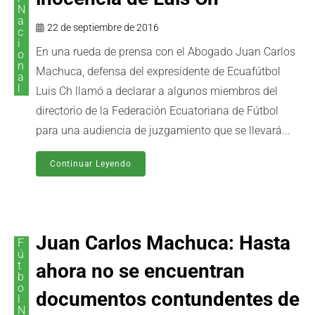
N
a
22 de septiembre de 2016
c
i
En una rueda de prensa con el Abogado Juan Carlos
o
n
Machuca, defensa del expresidente de Ecuafútbol
a
l
Luis Ch llamó a declarar a algunos miembros del
directorio de la Federación Ecuatoriana de Fútbol
para una audiencia de juzgamiento que se llevará...
Continuar Leyendo
Juan Carlos Machuca: Hasta
F
ú
t
ahora no se encuentran
b
o
documentos contundentes de
l
N