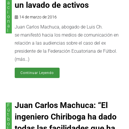
a
un lavado de activos
c
i
o
14 de marzo de 2016
n
a
Juan Carlos Machuca, abogado de Luis Ch.
l
se manifestó hacia los medios de comunicación en
relación a las audiencias sobre el caso del ex
presidente de la Federación Ecuatoriana de Fútbol.
(más…)
Continuar Leyendo
Juan Carlos Machuca: “El
F
ú
t
ingeniero Chiriboga ha dado
b
o
todas las facilidades que ha
l