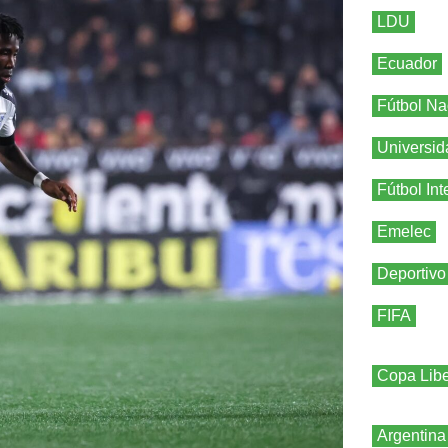
LDU
Ecuador
Fútbol Na
Universid
Fútbol Int
Emelec
Deportivo
FIFA
Copa Libe
Argentina