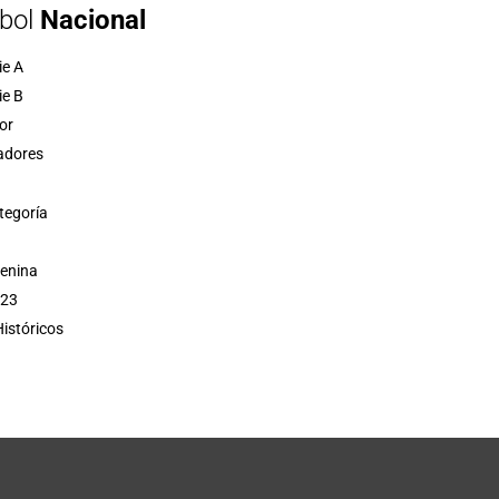
bol
Nacional
ie A
ie B
or
adores
tegoría
menina
 23
istóricos