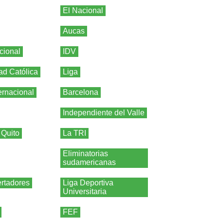
El Nacional
Aucas
cional
IDV
ad Católica
Liga
ernacional
Barcelona
Independiente del Valle
 Quito
La TRI
Eliminatorias
sudamericanas
rtadores
Liga Deportiva
Universitaria
FEF