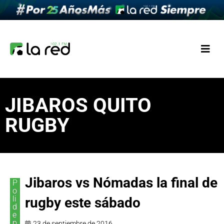
JIBAROS QUITO
RUGBY
Jibaros vs Nómadas la final de
P
o
li
rugby este sábado
d
e
p
23 de septiembre de 2016