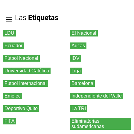
Las
Etiquetas
LDU
El Nacional
Ecuador
Aucas
Fútbol Nacional
IDV
Universidad Católica
Liga
Fútbol Internacional
Barcelona
Emelec
Independiente del Valle
Deportivo Quito
La TRI
FIFA
Eliminatorias
sudamericanas