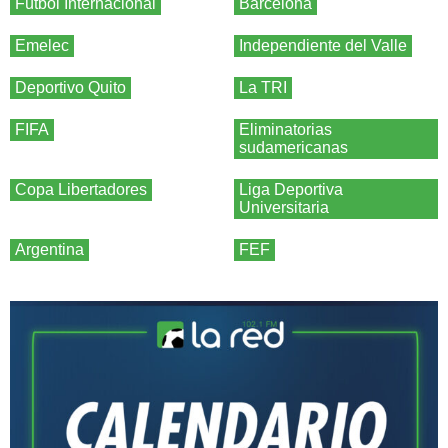
Fútbol Internacional
Barcelona
Emelec
Independiente del Valle
Deportivo Quito
La TRI
FIFA
Eliminatorias
sudamericanas
Copa Libertadores
Liga Deportiva
Universitaria
Argentina
FEF