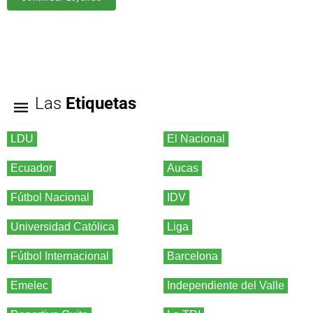
Las
Etiquetas
LDU
El Nacional
Ecuador
Aucas
Fútbol Nacional
IDV
Universidad Católica
Liga
Fútbol Internacional
Barcelona
Emelec
Independiente del Valle