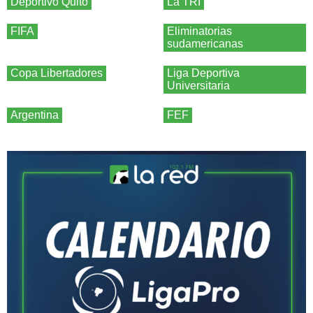
Deportivo Quito
La TRI
FIFA
Eliminatorias
sudamericanas
Copa Libertadores
Liga Deportiva
Universitaria
Argentina
FEF