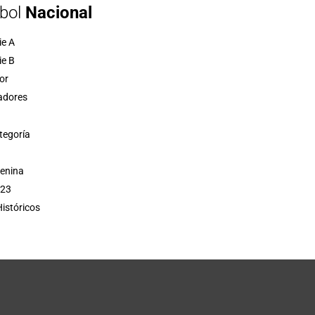
bol
Nacional
ie A
ie B
or
adores
tegoría
menina
 23
istóricos