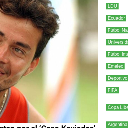
LDU
Ecuador
Fútbol Na
Universid
Fútbol Int
Emelec
Deportivo
FIFA
Copa Libe
Argentina