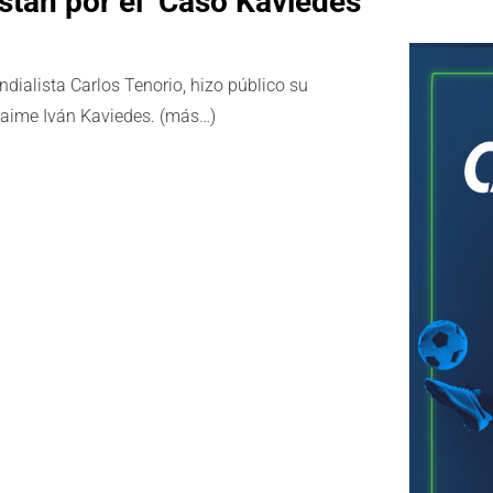
stan por el ‘Caso Kaviedes’
dialista Carlos Tenorio, hizo público su
 Jaime Iván Kaviedes. (más…)