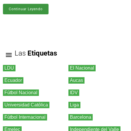
Continuar Leyendo
Las
Etiquetas
LDU
El Nacional
Ecuador
Aucas
Fútbol Nacional
IDV
Universidad Católica
Liga
Fútbol Internacional
Barcelona
Emelec
Independiente del Valle