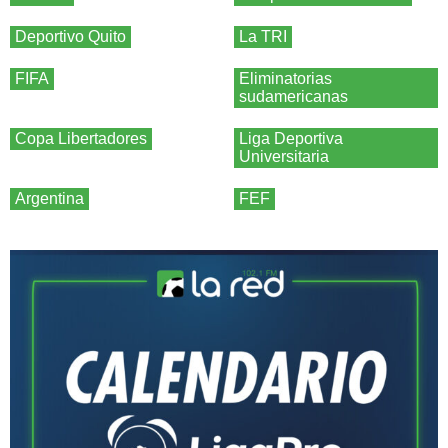
Deportivo Quito
La TRI
FIFA
Eliminatorias
sudamericanas
Copa Libertadores
Liga Deportiva
Universitaria
Argentina
FEF