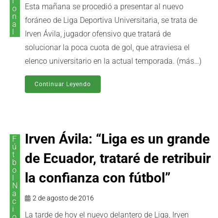
i
Esta mañana se procedió a presentar al nuevo
o
n
foráneo de Liga Deportiva Universitaria, se trata de
a
l
Irven Ávila, jugador ofensivo que tratará de
solucionar la poca cuota de gol, que atraviesa el
elenco universitario en la actual temporada. (más…)
Continuar Leyendo
Irven Ávila: “Liga es un grande
F
ú
t
de Ecuador, trataré de retribuir
b
o
la confianza con fútbol”
l
N
a
2 de agosto de 2016
c
i
La tarde de hoy el nuevo delantero de Liga, Irven
o