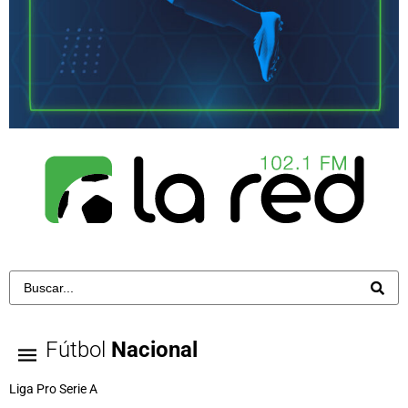
Fútbol
Nacional
Liga Pro Serie A