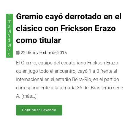
Gremio cayó derrotado en el
E
m
b
clásico con Frickson Erazo
aj
a
como titular
d
or
e
22 de noviembre de 2015
s
El Gremio, equipo del ecuatoriano Frickson Erazo
quien jugo todo el encuentro, cayó 1 a 0 frente al
Internacional en el estadio Beira-Rio, en el partido
correspondiente a la jornada 36 del Brasilerao serie
A. (más…)
Continuar Leyendo