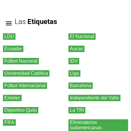
Las
Etiquetas
LDU
El Nacional
Ecuador
Aucas
Fútbol Nacional
IDV
Universidad Católica
Liga
Fútbol Internacional
Barcelona
Emelec
Independiente del Valle
Deportivo Quito
La TRI
FIFA
Eliminatorias
sudamericanas