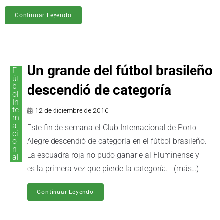
Continuar Leyendo
Un grande del fútbol brasileño
F
út
b
descendió de categoría
ol
In
te
12 de diciembre de 2016
rn
a
Este fin de semana el Club Internacional de Porto
ci
o
Alegre descendió de categoría en el fútbol brasileño.
n
La escuadra roja no pudo ganarle al Fluminense y
al
es la primera vez que pierde la categoría. (más…)
Continuar Leyendo