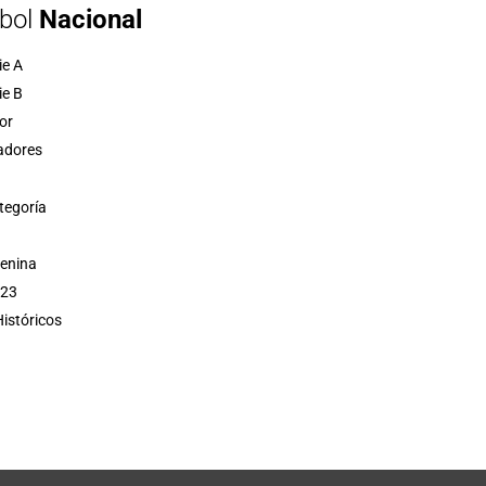
bol
Nacional
ie A
ie B
or
adores
tegoría
menina
 23
istóricos