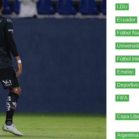
LDU
Ecuador
Fútbol Na
Universid
Fútbol Int
Emelec
Deportivo
FIFA
Copa Libe
Argentina