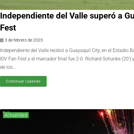
Independiente del Valle superó a Gu
Fest
3 de febrero de 2023
Independiente del Valle recibió a Guayaquil City, en el Estadio 
IDV Fan Fest y el marcador final fue 2-0. Richard Schunke (20’) 
de los...
Continuar Leyendo
Actualidad