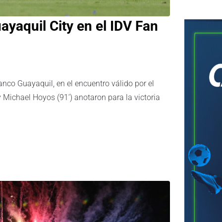
ayaquil City en el IDV Fan
Banco Guayaquil, en el encuentro válido por el
y Michael Hoyos (91’) anotaron para la victoria