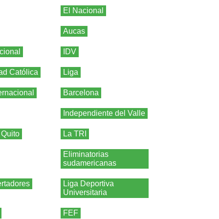
El Nacional
Aucas
cional
IDV
ad Católica
Liga
ernacional
Barcelona
Independiente del Valle
 Quito
La TRI
Eliminatorias
sudamericanas
rtadores
Liga Deportiva
Universitaria
FEF