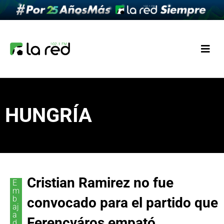
HUNGRÍA
Cristian Ramirez no fue
E
m
b
convocado para el partido que
aj
a
Ferencváros empató
d