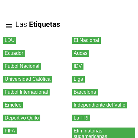
Las
Etiquetas
LDU
El Nacional
Ecuador
Aucas
Fútbol Nacional
IDV
Universidad Católica
Liga
Fútbol Internacional
Barcelona
Emelec
Independiente del Valle
Deportivo Quito
La TRI
FIFA
Eliminatorias
sudamericanas