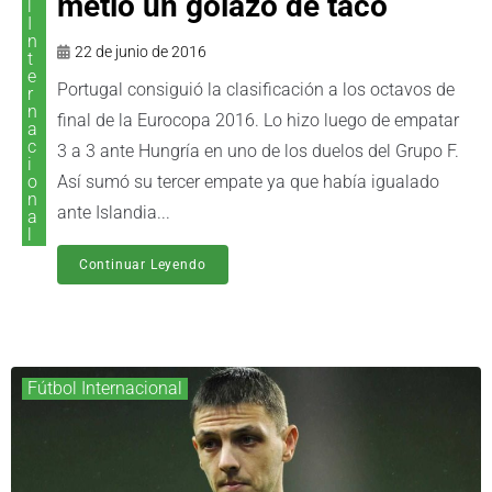
metió un golazo de taco
l
I
n
22 de junio de 2016
t
e
Portugal consiguió la clasificación a los octavos de
r
n
final de la Eurocopa 2016. Lo hizo luego de empatar
a
c
3 a 3 ante Hungría en uno de los duelos del Grupo F.
i
o
Así sumó su tercer empate ya que había igualado
n
ante Islandia...
a
l
Continuar Leyendo
Fútbol Internacional