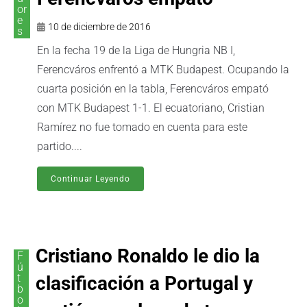
or
e
10 de diciembre de 2016
s
En la fecha 19 de la Liga de Hungria NB I,
Ferencváros enfrentó a MTK Budapest. Ocupando la
cuarta posición en la tabla, Ferencváros empató
con MTK Budapest 1-1. El ecuatoriano, Cristian
Ramírez no fue tomado en cuenta para este
partido....
Continuar Leyendo
Cristiano Ronaldo le dio la
F
ú
t
clasificación a Portugal y
b
o