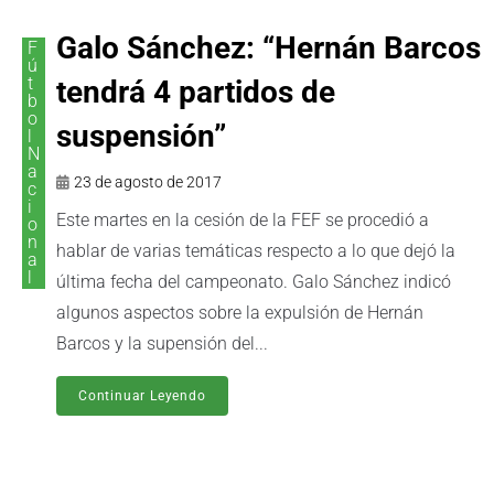
Galo Sánchez: “Hernán Barcos
F
ú
t
tendrá 4 partidos de
b
o
suspensión”
l
N
a
23 de agosto de 2017
c
i
Este martes en la cesión de la FEF se procedió a
o
n
hablar de varias temáticas respecto a lo que dejó la
a
l
última fecha del campeonato. Galo Sánchez indicó
algunos aspectos sobre la expulsión de Hernán
Barcos y la supensión del...
Continuar Leyendo