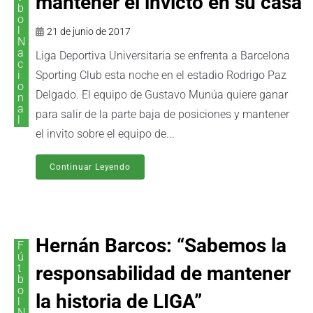
mantener el invicto en su casa
b
o
l
21 de junio de 2017
N
a
Liga Deportiva Universitaria se enfrenta a Barcelona
c
i
Sporting Club esta noche en el estadio Rodrigo Paz
o
Delgado. El equipo de Gustavo Munúa quiere ganar
n
a
para salir de la parte baja de posiciones y mantener
l
el invito sobre el equipo de...
Continuar Leyendo
Hernán Barcos: “Sabemos la
F
ú
t
responsabilidad de mantener
b
o
la historia de LIGA”
l
N