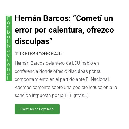
Hernán Barcos: “Cometí un
F
ú
t
error por calentura, ofrezco
b
o
disculpas”
l
N
a
1 de septiembre de 2017
c
i
Hernán Barcos delantero de LDU habló en
o
n
conferencia donde ofreció disculpas por su
a
l
comportamiento en el partido ante El Nacional.
Además comentó sobre una posible reducción a la
sanción impuesta por la FEF (más…)
Continuar Leyendo