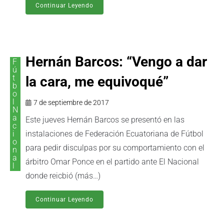
Continuar Leyendo
Hernán Barcos: “Vengo a dar
F
ú
t
la cara, me equivoqué”
b
o
l
7 de septiembre de 2017
N
a
Este jueves Hernán Barcos se presentó en las
c
i
instalaciones de Federación Ecuatoriana de Fútbol
o
para pedir disculpas por su comportamiento con el
n
a
árbitro Omar Ponce en el partido ante El Nacional
l
donde reicbió (más…)
Continuar Leyendo