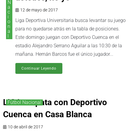
N
a
12 de mayo de 2017
c
i
Liga Deportiva Universitaria busca levantar su juego
o
n
para no quedarse atrás en la tabla de posiciones.
a
l
Este domingo juegan con Deportivo Cuenca en el
estadio Alejandro Serrano Aguilar a las 10:30 de la
mañana. Hernán Barcos fue el único jugador...
Continuar Leyendo
LIGA empata con Deportivo
Fútbol Nacional
Cuenca en Casa Blanca
10 de abril de 2017