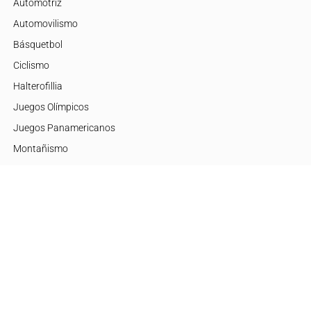
Automotriz
Automovilismo
Básquetbol
Ciclismo
Halterofillia
Juegos Olímpicos
Juegos Panamericanos
Montañismo
Motor
Mujeres de Élite
Tenis
+Disciplinas
Embajadores
Argentina