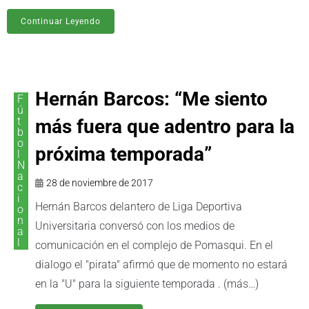
Continuar Leyendo
Hernán Barcos: “Me siento
F
ú
t
más fuera que adentro para la
b
o
próxima temporada”
l
N
a
28 de noviembre de 2017
c
i
Hernán Barcos delantero de Liga Deportiva
o
n
Universitaria conversó con los medios de
a
l
comunicación en el complejo de Pomasqui. En el
dialogo el "pirata" afirmó que de momento no estará
en la "U" para la siguiente temporada . (más…)