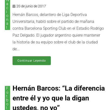
a
20 de junio de 2017
c
i
Hernán Barcos, delantero de Liga Deportiva
o
n
Universitaria, habló sobre el partido de mañana
a
l
contra Barcelona Sporting Club en el Estadio Rodrigo
Paz Delgado. El jugador argentino quiere mantener
la historia de su equipo sobre el club de la ciudad
de...
Continuar Leyendo
Hernán Barcos: “La diferencia
F
ú
t
entre él y yo que la digan
b
o
ustedes, no yo”
l