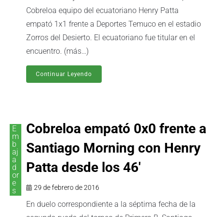
Cobreloa equipo del ecuatoriano Henry Patta
empató 1x1 frente a Deportes Temuco en el estadio
Zorros del Desierto. El ecuatoriano fue titular en el
encuentro. (más…)
Continuar Leyendo
Cobreloa empató 0x0 frente a
E
m
b
Santiago Morning con Henry
aj
a
Patta desde los 46′
d
or
e
29 de febrero de 2016
s
En duelo correspondiente a la séptima fecha de la