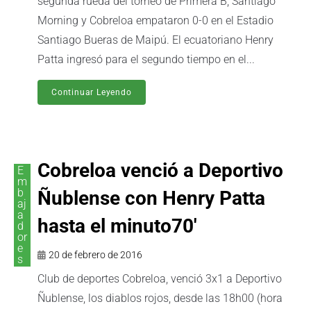
segunda rueda del torneo de Primera B, Santiago
Morning y Cobreloa empataron 0-0 en el Estadio
Santiago Bueras de Maipú. El ecuatoriano Henry
Patta ingresó para el segundo tiempo en el...
Continuar Leyendo
Cobreloa venció a Deportivo
E
m
b
Ñublense con Henry Patta
aj
a
hasta el minuto70′
d
or
e
20 de febrero de 2016
s
Club de deportes Cobreloa, venció 3x1 a Deportivo
Ñublense, los diablos rojos, desde las 18h00 (hora