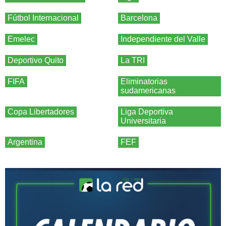
Fútbol Internacional
Barcelona
Emelec
Independiente del Valle
Deportivo Quito
La TRI
FIFA
Eliminatorias
sudamericanas
Copa Libertadores
Liga Deportiva
Universitaria
Argentina
FEF