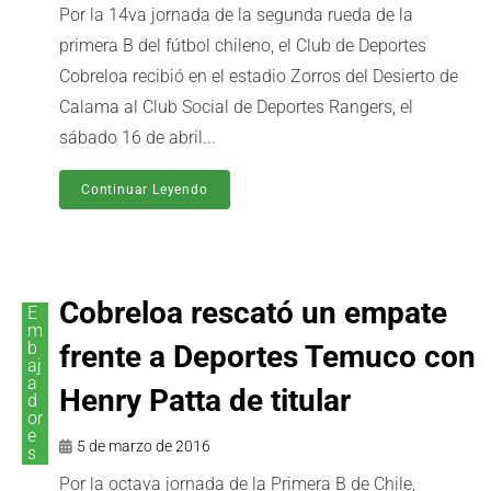
Por la 14va jornada de la segunda rueda de la
primera B del fútbol chileno, el Club de Deportes
Cobreloa recibió en el estadio Zorros del Desierto de
Calama al Club Social de Deportes Rangers, el
sábado 16 de abril...
Continuar Leyendo
Cobreloa rescató un empate
E
m
b
frente a Deportes Temuco con
aj
a
Henry Patta de titular
d
or
e
5 de marzo de 2016
s
Por la octava jornada de la Primera B de Chile,