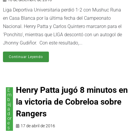
Liga Deportiva Universitaria perdió 1-2 con Mushuc Runa
en Casa Blanca por la última fecha del Campeonato
Nacional. Henry Patta y Carlos Quintero marcaron para el
'Ponchito', mientras que LIGA descontó con un autogol de
Jhonny Gudiñor. Con este resultado,...
Continuar Leyendo
Henry Patta jugó 8 minutos en
E
m
b
la victoria de Cobreloa sobre
aj
a
Rangers
d
or
e
17 de abril de 2016
s