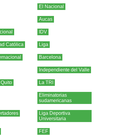
El Nacional
Aucas
cional
IDV
ad Católica
Liga
ernacional
Barcelona
Independiente del Valle
 Quito
La TRI
Eliminatorias
sudamericanas
rtadores
Liga Deportiva
Universitaria
FEF