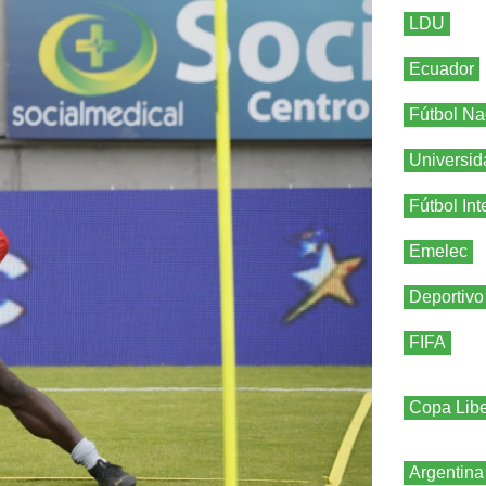
LDU
Ecuador
Fútbol Na
Universid
Fútbol Int
Emelec
Deportivo
FIFA
Copa Libe
Argentina