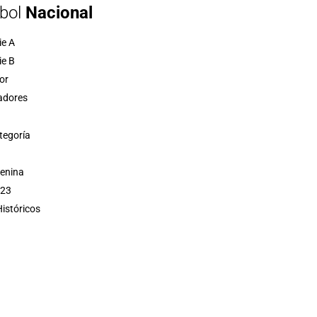
bol
Nacional
ie A
ie B
or
adores
tegoría
menina
 23
istóricos