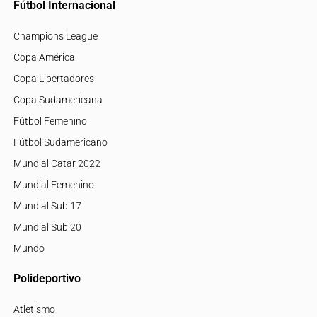
Fútbol Internacional
Champions League
Copa América
Copa Libertadores
Copa Sudamericana
Fútbol Femenino
Fútbol Sudamericano
Mundial Catar 2022
Mundial Femenino
Mundial Sub 17
Mundial Sub 20
Mundo
Polideportivo
Atletismo