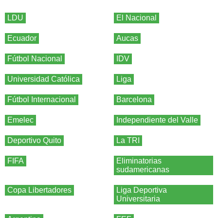
LDU
El Nacional
Ecuador
Aucas
Fútbol Nacional
IDV
Universidad Católica
Liga
Fútbol Internacional
Barcelona
Emelec
Independiente del Valle
Deportivo Quito
La TRI
FIFA
Eliminatorias
sudamericanas
Copa Libertadores
Liga Deportiva
Universitaria