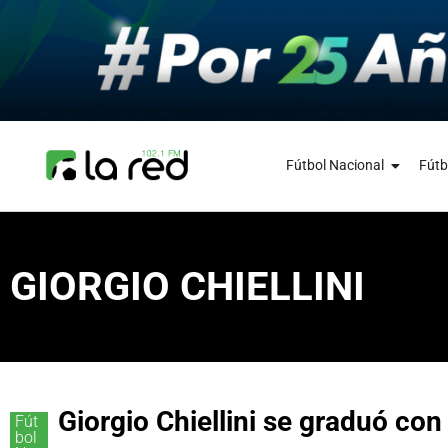
Fútbol Nacional
Fútb
GIORGIO CHIELLINI
Giorgio Chiellini se graduó co
Fút
bol