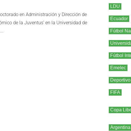
LDU
u doctorado en Administración y Dirección de
Ecuador
ómico de la Juventus’ en la Universidad de
..
Fútbol Na
Universid
Fútbol Int
Emelec
Deportivo
FIFA
Copa Libe
Argentina