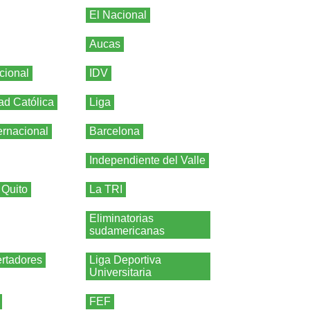
El Nacional
Aucas
cional
IDV
ad Católica
Liga
ernacional
Barcelona
Independiente del Valle
 Quito
La TRI
Eliminatorias
sudamericanas
rtadores
Liga Deportiva
Universitaria
FEF