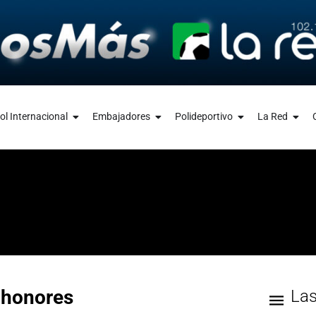
ol Internacional
Embajadores
Polideportivo
La Red
n honores
La