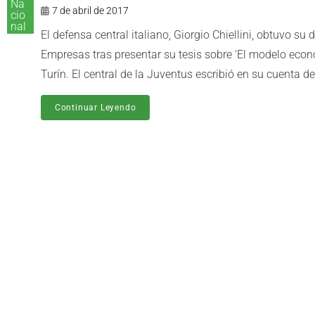
Na
7 de abril de 2017
cio
nal
El defensa central italiano, Giorgio Chiellini, obtuvo s
Empresas tras presentar su tesis sobre ‘El modelo econ
Turín. El central de la Juventus escribió en su cuenta de.
Continuar Leyendo