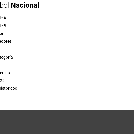
bol
Nacional
ie A
ie B
or
adores
tegoría
menina
 23
istóricos