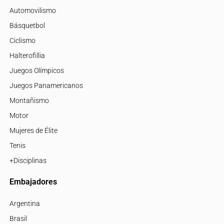
Automovilismo
Básquetbol
Ciclismo
Halterofillia
Juegos Olímpicos
Juegos Panamericanos
Montañismo
Motor
Mujeres de Élite
Tenis
+Disciplinas
Embajadores
Argentina
Brasil