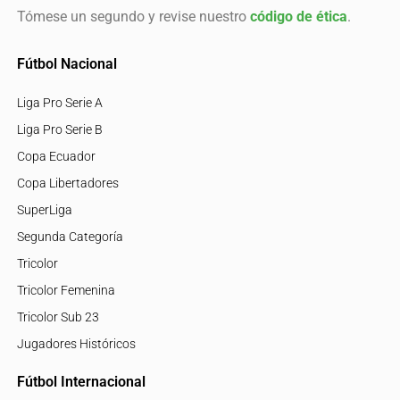
Tómese un segundo y revise nuestro
código de ética
.
Fútbol Nacional
Liga Pro Serie A
Liga Pro Serie B
Copa Ecuador
Copa Libertadores
SuperLiga
Segunda Categoría
Tricolor
Tricolor Femenina
Tricolor Sub 23
Jugadores Históricos
Fútbol Internacional