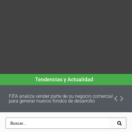
Tendencias y Actualidad
FIFA analiza vender parte de su negocio comercial
para generar nuevos fondos de desarrollo