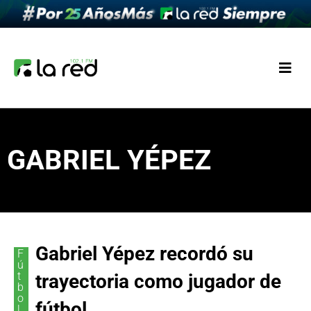
GABRIEL YÉPEZ
Gabriel Yépez recordó su
F
ú
t
trayectoria como jugador de
b
o
fútbol
l