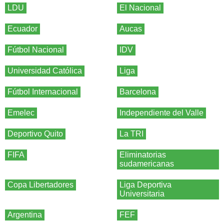
LDU
El Nacional
Ecuador
Aucas
Fútbol Nacional
IDV
Universidad Católica
Liga
Fútbol Internacional
Barcelona
Emelec
Independiente del Valle
Deportivo Quito
La TRI
FIFA
Eliminatorias
sudamericanas
Copa Libertadores
Liga Deportiva
Universitaria
Argentina
FEF