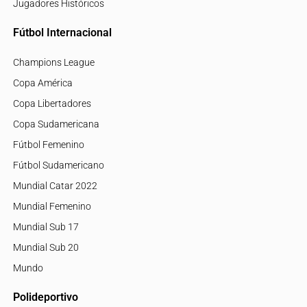
Jugadores Históricos
Fútbol Internacional
Champions League
Copa América
Copa Libertadores
Copa Sudamericana
Fútbol Femenino
Fútbol Sudamericano
Mundial Catar 2022
Mundial Femenino
Mundial Sub 17
Mundial Sub 20
Mundo
Polideportivo