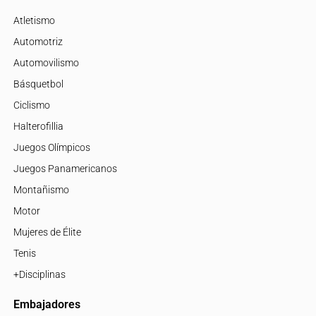
Atletismo
Automotriz
Automovilismo
Básquetbol
Ciclismo
Halterofillia
Juegos Olímpicos
Juegos Panamericanos
Montañismo
Motor
Mujeres de Élite
Tenis
+Disciplinas
Embajadores