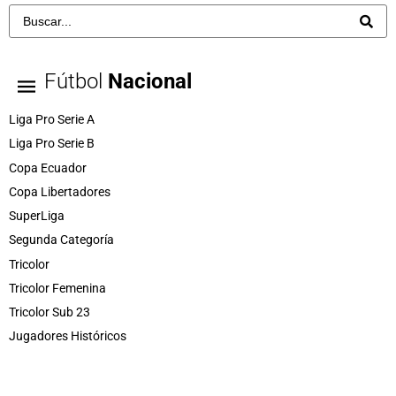
Fútbol
Nacional
Liga Pro Serie A
Liga Pro Serie B
Copa Ecuador
Copa Libertadores
SuperLiga
Segunda Categoría
Tricolor
Tricolor Femenina
Tricolor Sub 23
Jugadores Históricos