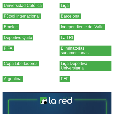
Universidad Católica
Liga
Fútbol Internacional
Barcelona
Emelec
Independiente del Valle
Deportivo Quito
La TRI
FIFA
Eliminatorias
sudamericanas
Copa Libertadores
Liga Deportiva
Universitaria
Argentina
FEF