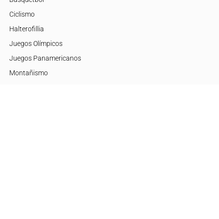
Ciclismo
Halterofillia
Juegos Olímpicos
Juegos Panamericanos
Montañismo
Motor
Mujeres de Élite
Tenis
+Disciplinas
Embajadores
Argentina
Brasil
Estados Unidos
Europa