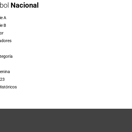
bol
Nacional
ie A
ie B
or
adores
tegoría
menina
 23
istóricos