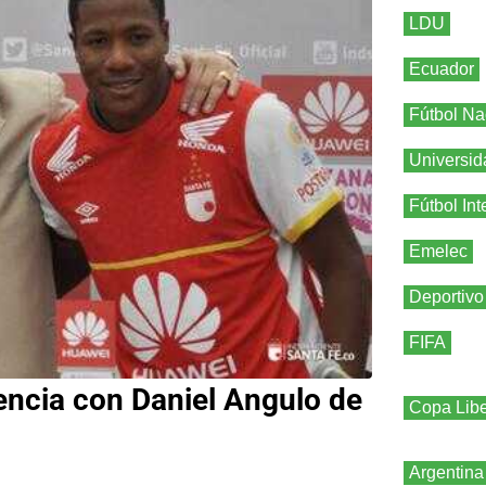
LDU
Ecuador
Fútbol Na
Universid
Fútbol Int
Emelec
Deportivo
FIFA
rencia con Daniel Angulo de
Copa Libe
Argentina