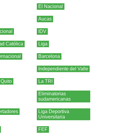
El Nacional
Aucas
cional
IDV
ad Católica
Liga
ernacional
Barcelona
Independiente del Valle
 Quito
La TRI
Eliminatorias
sudamericanas
rtadores
Liga Deportiva
Universitaria
FEF